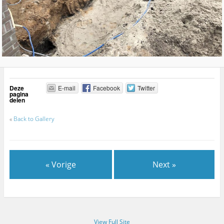
Deze
E-mail
Facebook
Twitter
pagina
delen
«
Back to Gallery
« Vorige
Next »
View Full Site