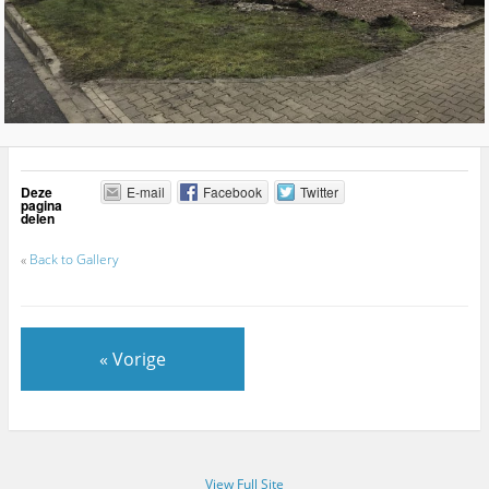
Deze
E-mail
Facebook
Twitter
pagina
delen
«
Back to Gallery
« Vorige
View Full Site