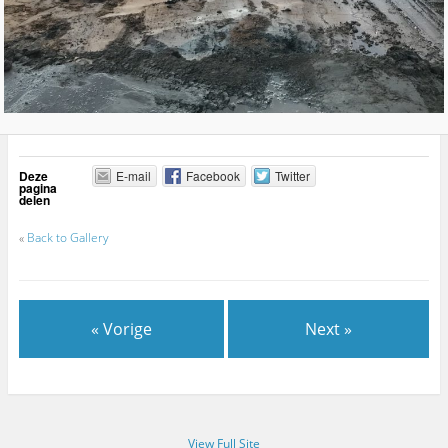
Deze
E-mail
Facebook
Twitter
pagina
delen
«
Back to Gallery
« Vorige
Next »
View Full Site