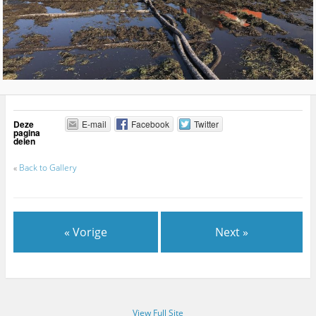
Deze
E-mail
Facebook
Twitter
pagina
delen
«
Back to Gallery
« Vorige
Next »
View Full Site