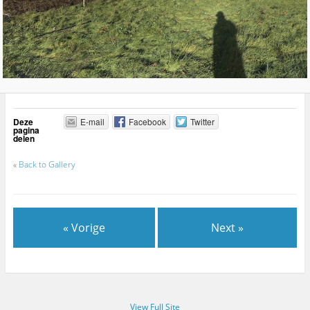
Deze
E-mail
Facebook
Twitter
pagina
delen
«
Back to Gallery
« Vorige
Next »
View Full Site