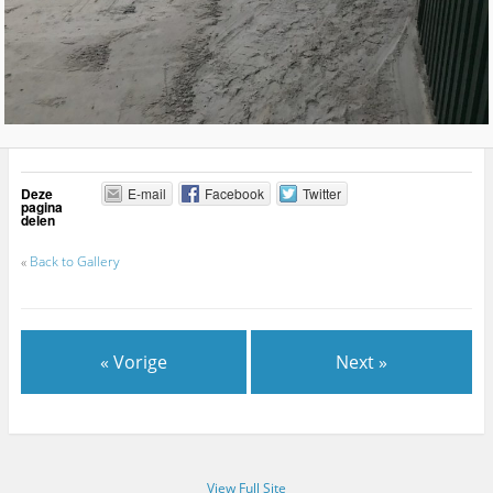
Deze
E-mail
Facebook
Twitter
pagina
delen
«
Back to Gallery
« Vorige
Next »
View Full Site