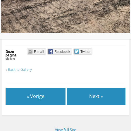
Deze
E-mail
Facebook
Twitter
pagina
delen
«
Back to Gallery
« Vorige
Next »
View Full Site