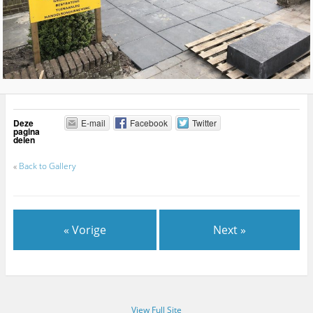
Deze
E-mail
Facebook
Twitter
pagina
delen
«
Back to Gallery
« Vorige
Next »
View Full Site