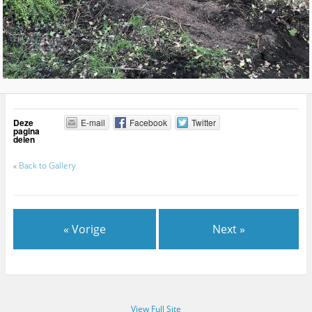
Deze
E-mail
Facebook
Twitter
pagina
delen
«
Back to Gallery
« Vorige
Next »
View Full Site