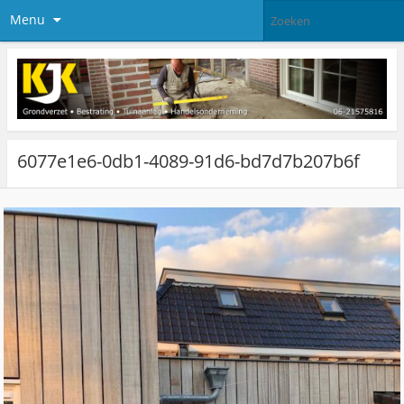
Menu
6077e1e6-0db1-4089-91d6-bd7d7b207b6f