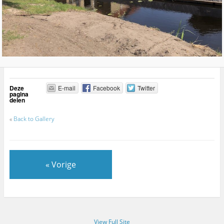
Deze
E-mail
Facebook
Twitter
pagina
delen
«
Back to Gallery
« Vorige
View Full Site