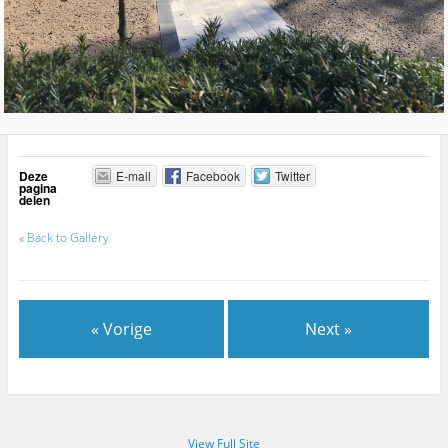
Deze
E-mail
Facebook
Twitter
pagina
delen
«
Back to Gallery
« Vorige
Next »
View Full Site