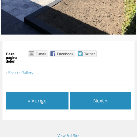
Deze
E-mail
Facebook
Twitter
pagina
delen
«
Back to Gallery
« Vorige
Next »
View Full Site