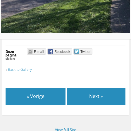
Deze
E-mail
Facebook
Twitter
pagina
delen
«
Back to Gallery
« Vorige
Next »
View Full Site