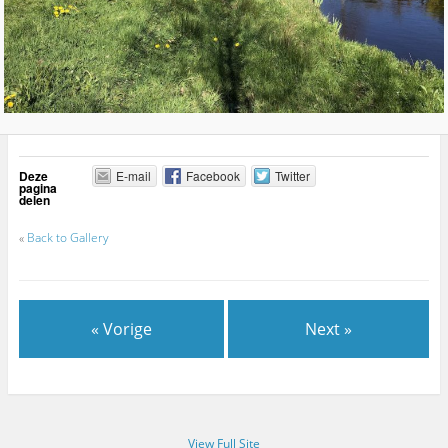
Deze
E-mail
Facebook
Twitter
pagina
delen
«
Back to Gallery
« Vorige
Next »
View Full Site