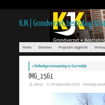
KJK | Grondverzet, bestrating & 
Home
Diensten
Projecten uitgelicht
Verhuu
«
Volledige tuinaanleg in Gorredijk
IMG_1561
admin
29 september 2019
Volledige groo