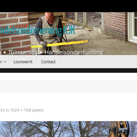
handelsonderneming KJK
r
Loonwerk
Contact
tte is
1024 × 768
pixels