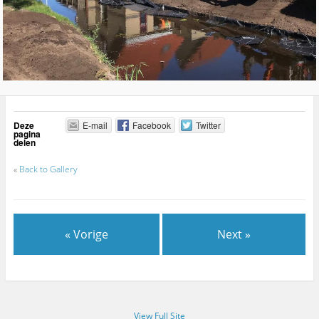
Deze
E-mail
Facebook
Twitter
pagina
delen
«
Back to Gallery
« Vorige
Next »
View Full Site