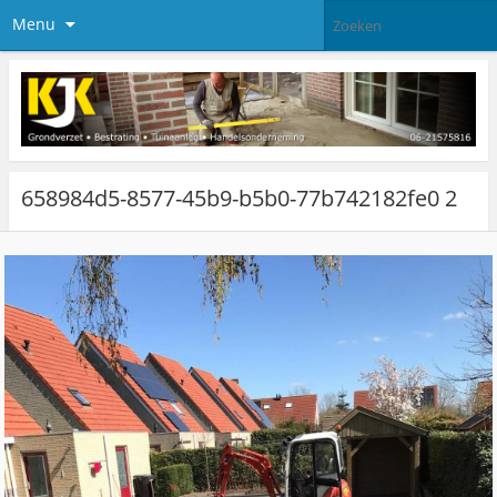
Menu
658984d5-8577-45b9-b5b0-77b742182fe0 2