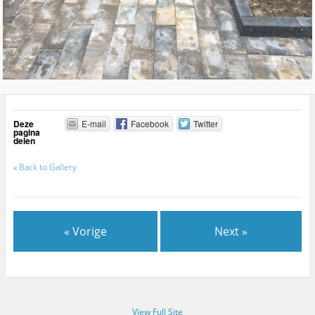
Deze
E-mail
Facebook
Twitter
pagina
delen
«
Back to Gallery
« Vorige
Next »
View Full Site