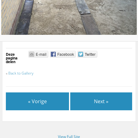
Deze
E-mail
Facebook
Twitter
pagina
delen
«
Back to Gallery
« Vorige
Next »
View Full Site