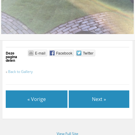
Deze
E-mail
Facebook
Twitter
pagina
delen
«
Back to Gallery
« Vorige
Next »
View Full Site