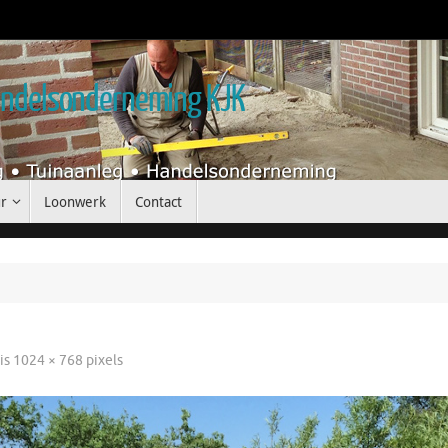
handelsonderneming KJK
r
Loonwerk
Contact
 is
1024 × 768
pixels