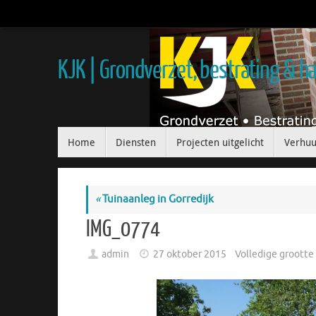
KJK | Grondverzet, bestrating & 
Home
Diensten
Projecten uitgelicht
Verhuu
«
Tuinaanleg in Gorredijk
IMG_0774
admin
27 oktober 2015
Volledige grootte