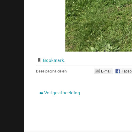
Bookmark
.
Deze pagina delen
E-mail
Faceb
Vorige afbeelding