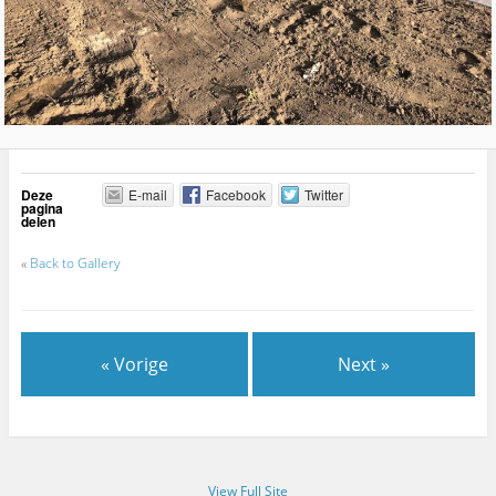
Deze
E-mail
Facebook
Twitter
pagina
delen
«
Back to Gallery
« Vorige
Next »
View Full Site