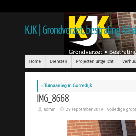
KJK | Grondverzet, bestrating & 
Home
Diensten
Projecten uitgelicht
Verhuu
«
Tuinaanleg in Gorredijk
IMG_8668
admin
29 september 2019
Volledige groo