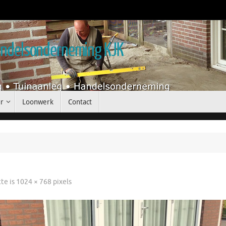
handelsonderneming KJK
r
Loonwerk
Contact
tte is
1024 × 768
pixels