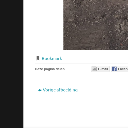
Bookmark
.
Deze pagina delen
E-mail
Faceb
Vorige afbeelding