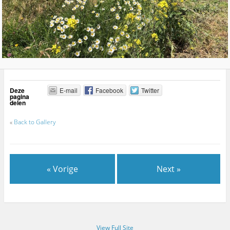
Deze
E-mail
Facebook
Twitter
pagina
delen
«
Back to Gallery
« Vorige
Next »
View Full Site