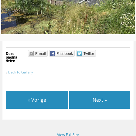
Deze
E-mail
Facebook
Twitter
pagina
delen
«
Back to Gallery
« Vorige
Next »
View Full Site