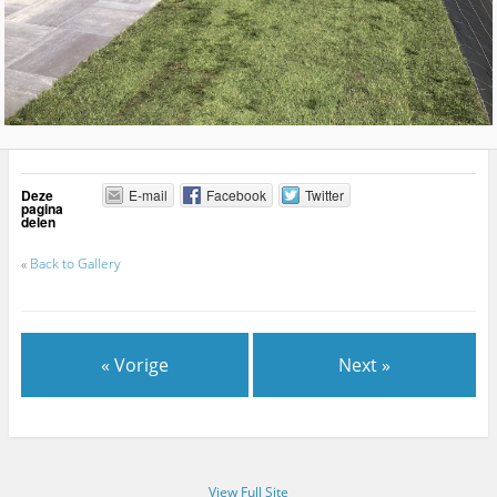
Deze
E-mail
Facebook
Twitter
pagina
delen
«
Back to Gallery
« Vorige
Next »
View Full Site