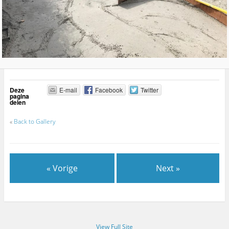
Deze
E-mail
Facebook
Twitter
pagina
delen
«
Back to Gallery
« Vorige
Next »
View Full Site