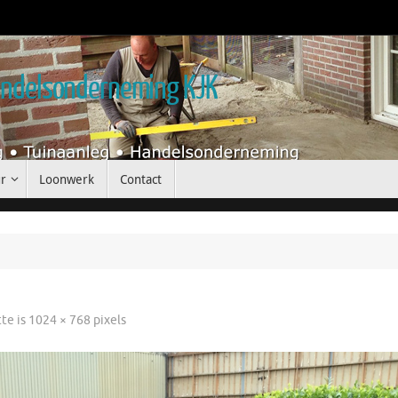
handelsonderneming KJK
r
Loonwerk
Contact
tte is
1024 × 768
pixels