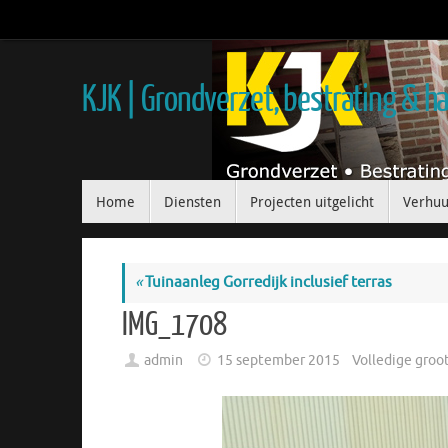
KJK | Grondverzet, bestrating & 
Home
Diensten
Projecten uitgelicht
Verhuu
«
Tuinaanleg Gorredijk inclusief terras
IMG_1708
admin
15 september 2015
Volledige groo