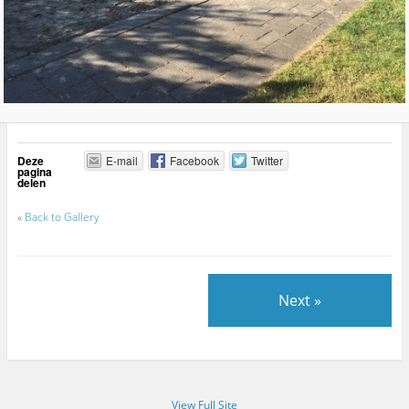
Deze
E-mail
Facebook
Twitter
pagina
delen
«
Back to Gallery
Next »
View Full Site