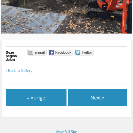
Deze
E-mail
Facebook
Twitter
pagina
delen
«
Back to Gallery
« Vorige
Next »
View Full Site