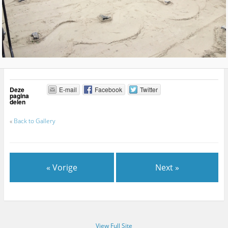
Deze
E-mail
Facebook
Twitter
pagina
delen
«
Back to Gallery
« Vorige
Next »
View Full Site