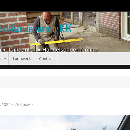
handelsonderneming KJK
r
Loonwerk
Contact
s
1024 × 768
pixels