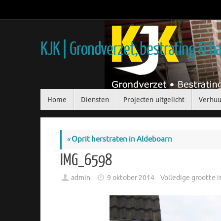
KJK | Grondverzet, bestrating & 
Home
Diensten
Projecten uitgelicht
Verhuu
«
Oprit herstraten in Aldeboarn
IMG_6598
admin
9 oktober 2014
Volledige grootte i