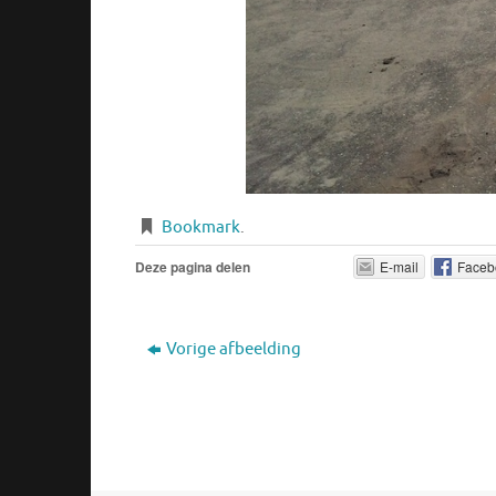
Bookmark
.
Deze pagina delen
E-mail
Faceb
Vorige afbeelding