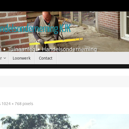
handelsonderneming KJK
r
Loonwerk
Contact
s
1024 × 768
pixels