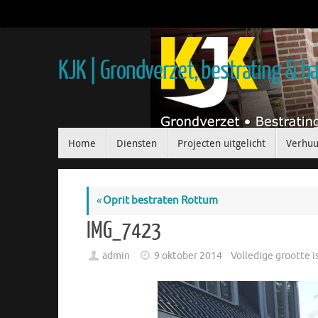
KJK | Grondverzet, bestrating & 
Home
Diensten
Projecten uitgelicht
Verhuu
«
Oprit bestraten Rottum
IMG_7423
admin
9 oktober 2014
Volledige grootte i