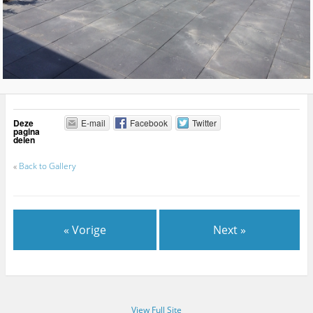
Deze
E-mail
Facebook
Twitter
pagina
delen
«
Back to Gallery
« Vorige
Next »
View Full Site