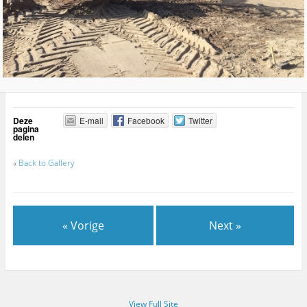
Deze
E-mail
Facebook
Twitter
pagina
delen
«
Back to Gallery
« Vorige
Next »
View Full Site