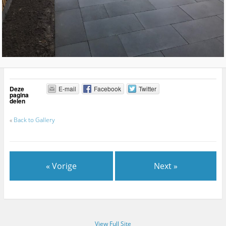
Deze
E-mail
Facebook
Twitter
pagina
delen
«
Back to Gallery
« Vorige
Next »
View Full Site