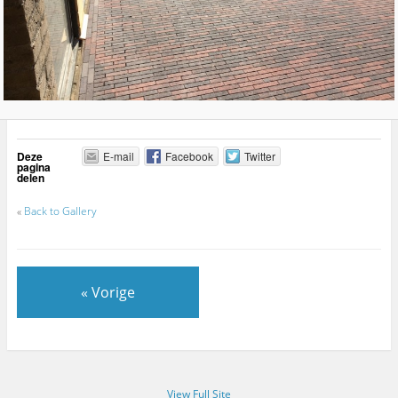
Deze
E-mail
Facebook
Twitter
pagina
delen
«
Back to Gallery
« Vorige
View Full Site