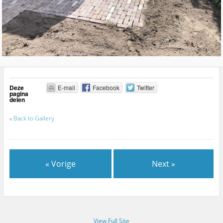
Deze
E-mail
Facebook
Twitter
pagina
delen
«
Back to Gallery
« Vorige
Next »
View Full Site