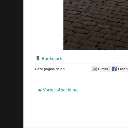
Bookmark
.
Deze pagina delen
E-mail
Faceb
Vorige afbeelding