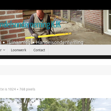
handelsonderneming KJK
r
Loonwerk
Contact
tte is
1024 × 768
pixels