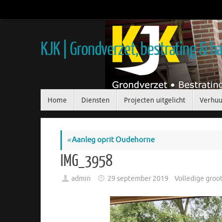
KJK | Grondverzet, bestrating & 
Home
Diensten
Projecten uitgelicht
Verhuu
«
Aanleg oprit Oudehorne
IMG_3958
admin
29 september 2019
Volledige groo